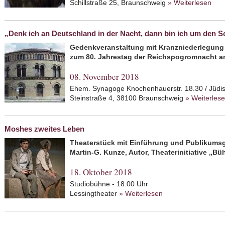
Schillstraße 25, Braunschweig
» Weiterlesen
abo
Mig
„Denk ich an Deutschland in der Nacht, dann bin ich um den Sc
Gedenkveranstaltung mit Kranzniederlegung
zum 80. Jahrestag der Reichspogromnacht a
08. November 2018
Ehem. Synagoge Knochenhauerstr. 18.30 / Jüdi
Steinstraße 4, 38100 Braunschweig
» Weiterles
Moshes zweites Leben
Theaterstück mit Einführung und Publikums
Martin-G. Kunze, Autor, Theaterinitiative „
18. Oktober 2018
Studiobühne - 18.00 Uhr
Lessingtheater
» Weiterlesen
about Moshes zwei