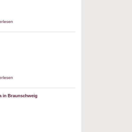
erlesen
about Die Weihnachtsgeschichte im
Lichte jüdischer Traditionen - Vom
Mose-Kind und Hirten-Messias
(Lukas 2,1-20)
erlesen
about „Jud Süß“ – Der Film
(angefragt)
a in Braunschweig