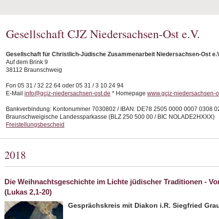
Gesellschaft CJZ Niedersachsen-Ost e.V.
Gesellschaft für Christlich-Jüdische Zusammenarbeit Niedersachsen-Ost e.
Auf dem Brink 9
38112 Braunschweig
Fon 05 31 / 32 22 64 oder 05 31 / 3 10 24 94
E-Mail
info@gcjz-niedersachsen-ost.de
* Homepage
www.gcjz-niedersachsen-o
Bankverbindung: Kontonummer 7030802 / IBAN: DE78 2505 0000 0007 0308 0
Braunschweigische Landessparkasse (BLZ 250 500 00 / BIC NOLADE2HXXX)
Freistellungsbescheid
2018
Die Weihnachtsgeschichte im Lichte jüdischer Traditionen - 
(Lukas 2,1-20)
Gesprächskreis mit Diakon i.R. Siegfried Gr