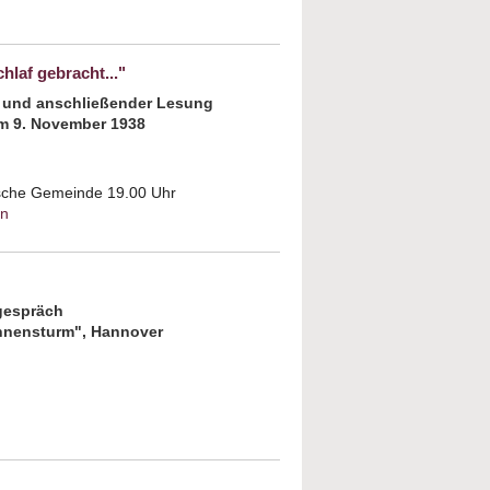
ut Gekommen, um zu bleiben? Jüdische
ranten aus Osteuropa in Braunschweig
hlaf gebracht..."
 und anschließender Lesung
m 9. November 1938
sche Gemeinde 19.00 Uhr
en
about „Denk ich an Deutschland in der
Nacht, dann bin ich um den Schlaf
gebracht..."
gespräch
Bühnensturm", Hannover
tes Leben