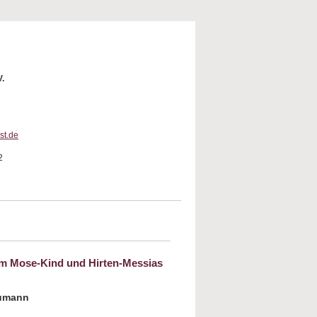
V.
st.de
2
Vom Mose-Kind und Hirten-Messias
aumann