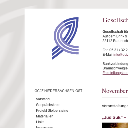
Direkt zum Inhalt
Gesellsc
Gesellschaft f
Auf dem Brink 9
38112 Braunsc
Fon 05 31 / 32 2
E-Mail
info@gcj
Bankverbindung
Braunschweigis
Freistellungsbe
November
GCJZ NIEDERSACHSEN-OST
Vorstand
Gesprächskreis
Veranstaltun
Projekt Stolpersteine
Materialien
„Jud Süß“ – 
Links
Impressum