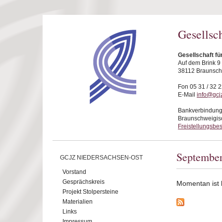
Direkt zum Inhalt
Gesellsc
Gesellschaft f
Auf dem Brink 9
38112 Braunsc
Fon 05 31 / 32 2
E-Mail
info@gcj
Bankverbindung
Braunschweigis
Freistellungsbe
Septembe
GCJZ NIEDERSACHSEN-OST
Vorstand
Gesprächskreis
Momentan ist ke
Projekt Stolpersteine
Materialien
Links
Impressum