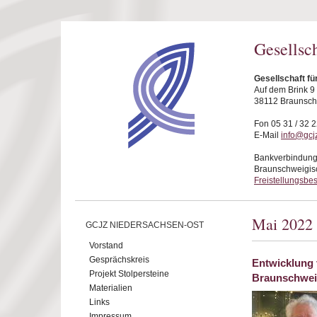
Direkt zum Inhalt
Gesellsc
Gesellschaft f
Auf dem Brink 9
38112 Braunsc
Fon 05 31 / 32 2
E-Mail
info@gcj
Bankverbindung
Braunschweigis
Freistellungsbe
Mai 2022
GCJZ NIEDERSACHSEN-OST
Vorstand
Gesprächskreis
Entwicklung 
Projekt Stolpersteine
Braunschwe
Materialien
Links
Impressum