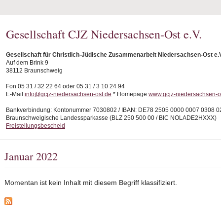
Gesellschaft CJZ Niedersachsen-Ost e.V.
Gesellschaft für Christlich-Jüdische Zusammenarbeit Niedersachsen-Ost e.
Auf dem Brink 9
38112 Braunschweig
Fon 05 31 / 32 22 64 oder 05 31 / 3 10 24 94
E-Mail
info@gcjz-niedersachsen-ost.de
* Homepage
www.gcjz-niedersachsen-o
Bankverbindung: Kontonummer 7030802 / IBAN: DE78 2505 0000 0007 0308 0
Braunschweigische Landessparkasse (BLZ 250 500 00 / BIC NOLADE2HXXX)
Freistellungsbescheid
Januar 2022
Momentan ist kein Inhalt mit diesem Begriff klassifiziert.