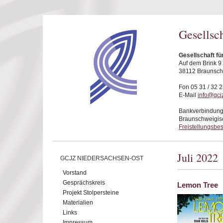
Direkt zum Inhalt
Gesellsc
Gesellschaft f
Auf dem Brink 9
38112 Braunsc
Fon 05 31 / 32 2
E-Mail
info@gcj
Bankverbindung
Braunschweigis
Freistellungsbe
Juli 2022
GCJZ NIEDERSACHSEN-OST
Vorstand
Gesprächskreis
Lemon Tree
Projekt Stolpersteine
Materialien
Links
Impressum