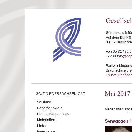
Direkt zum Inhalt
Gesellsc
Gesellschaft f
Auf dem Brink 9
38112 Braunsc
Fon 05 31 / 32 2
E-Mail
info@gcj
Bankverbindung
Braunschweigis
Freistellungsbe
Mai 2017
GCJZ NIEDERSACHSEN-OST
Vorstand
Gesprächskreis
Veranstaltung
Projekt Stolpersteine
Materialien
Synagogen in
Links
Impressum