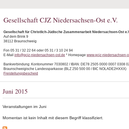
Gesellschaft CJZ Niedersachsen-Ost e.V.
Gesellschaft für Christlich-Jüdische Zusammenarbeit Niedersachsen-Ost e.
Auf dem Brink 9
38112 Braunschweig
Fon 05 31 / 32 22 64 oder 05 31 / 3 10 24 94
E-Mail
info@gcjz-niedersachsen-ost.de
* Homepage
www.gcjz-niedersachsen-o
Bankverbindung: Kontonummer 7030802 / IBAN: DE78 2505 0000 0007 0308 0
Braunschweigische Landessparkasse (BLZ 250 500 00 / BIC NOLADE2HXXX)
Freistellungsbescheid
Juni 2015
Veranstaltungen im Juni
Momentan ist kein Inhalt mit diesem Begriff klassifiziert.