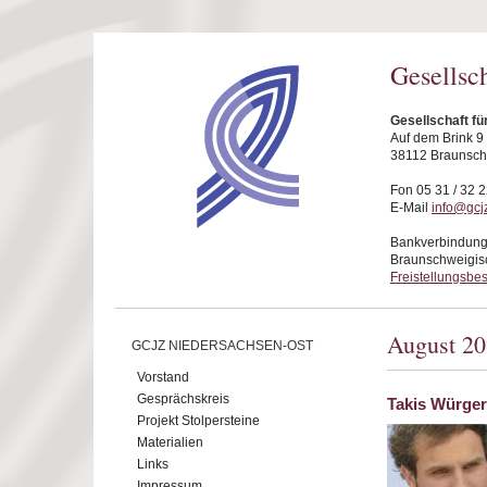
Direkt zum Inhalt
Gesellsc
Gesellschaft f
Auf dem Brink 9
38112 Braunsc
Fon 05 31 / 32 2
E-Mail
info@gcj
Bankverbindung
Braunschweigis
Freistellungsbe
August 2
GCJZ NIEDERSACHSEN-OST
Vorstand
Gesprächskreis
Takis Würger:
Projekt Stolpersteine
Materialien
Links
Impressum