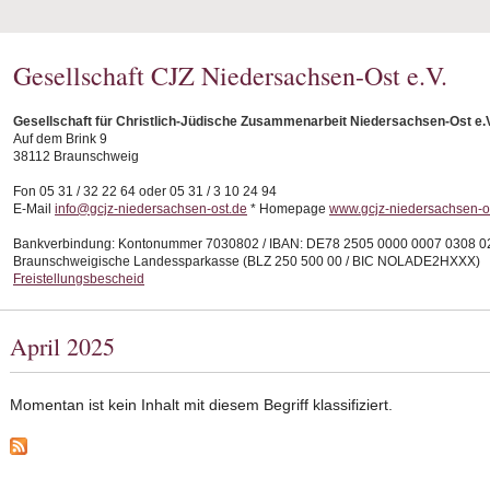
Gesellschaft CJZ Niedersachsen-Ost e.V.
Gesellschaft für Christlich-Jüdische Zusammenarbeit Niedersachsen-Ost e.
Auf dem Brink 9
38112 Braunschweig
Fon 05 31 / 32 22 64 oder 05 31 / 3 10 24 94
E-Mail
info@gcjz-niedersachsen-ost.de
* Homepage
www.gcjz-niedersachsen-o
Bankverbindung: Kontonummer 7030802 / IBAN: DE78 2505 0000 0007 0308 0
Braunschweigische Landessparkasse (BLZ 250 500 00 / BIC NOLADE2HXXX)
Freistellungsbescheid
April 2025
Momentan ist kein Inhalt mit diesem Begriff klassifiziert.