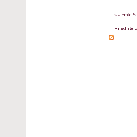
Seiten
« erste Se
nächste S