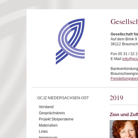
Direkt zum Inhalt
Gesellsc
Gesellschaft f
Auf dem Brink 9
38112 Braunsc
Fon 05 31 / 32 2
E-Mail
info@gcj
Bankverbindung
Braunschweigis
Freistellungsbe
2019
GCJZ NIEDERSACHSEN-OST
Vorstand
Gesprächskreis
Zion und Zuf
Projekt Stolpersteine
Materialien
Links
Impressum