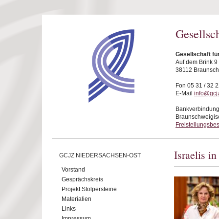
Direkt zum Inhalt
Gesellsc
Gesellschaft f
Auf dem Brink 9
38112 Braunsc
Fon 05 31 / 32 2
E-Mail
info@gcj
Bankverbindung
Braunschweigis
Freistellungsbe
Israelis i
GCJZ NIEDERSACHSEN-OST
Vorstand
Gesprächskreis
Projekt Stolpersteine
Materialien
Links
Impressum