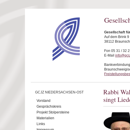
Direkt zum Inhalt
Gesellsc
Gesellschaft f
Auf dem Brink 9
38112 Braunsc
Fon 05 31 / 32 2
E-Mail
info@gcj
Bankverbindung
Braunschweigis
Freistellungsbe
Rabbi Wal
GCJZ NIEDERSACHSEN-OST
singt Lied
Vorstand
Gesprächskreis
Projekt Stolpersteine
Materialien
Links
Impressum