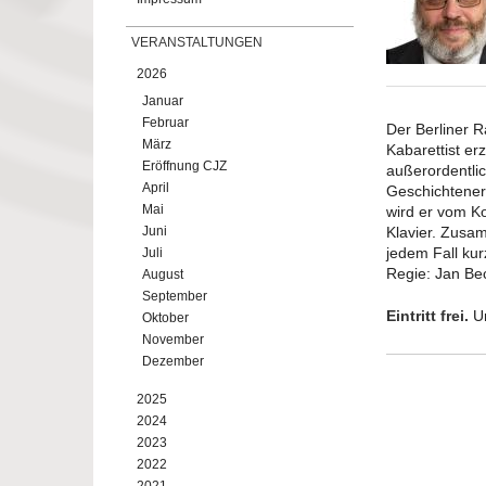
VERANSTALTUNGEN
2026
Januar
Februar
Der Berliner R
März
Kabarettist erz
Eröffnung CJZ
außerordentli
April
Geschichtenerz
Mai
wird er vom K
Juni
Klavier. Zusam
jedem Fall ku
Juli
Regie: Jan Be
August
September
Eintritt frei.
Um
Oktober
November
Dezember
2025
2024
2023
2022