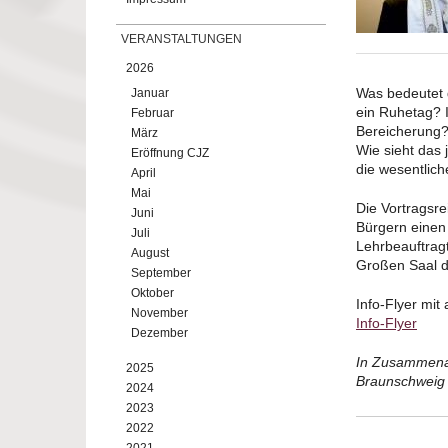
VERANSTALTUNGEN
2026
Was bedeutet 
Januar
ein Ruhetag? 
Februar
Bereicherung
März
Wie sieht das 
Eröffnung CJZ
die wesentlic
April
Mai
Die Vortragsre
Juni
Bürgern einen
Juli
Lehrbeauftragt
August
Großen Saal d
September
Oktober
Info-Flyer mit
November
Info-Flyer
Dezember
In Zusammenar
2025
Braunschweig
2024
2023
2022