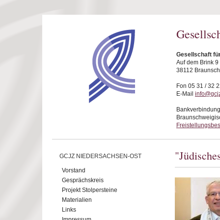
Direkt zum Inhalt
Gesellsc
Gesellschaft f
Auf dem Brink 9
38112 Braunsc
Fon 05 31 / 32 2
E-Mail
info@gcj
Bankverbindung
Braunschweigis
Freistellungsbe
"Jüdische
GCJZ NIEDERSACHSEN-OST
Vorstand
Gesprächskreis
Projekt Stolpersteine
Materialien
Links
Impressum