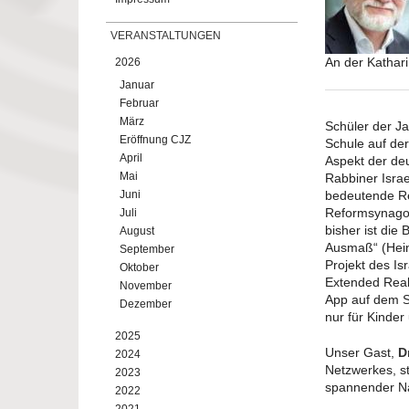
VERANSTALTUNGEN
An der Kathar
2026
Januar
Februar
März
Schüler der J
Eröffnung CJZ
Schule auf d
April
Aspekt der de
Mai
Rabbiner Israe
Juni
bedeutende Ref
Reformsynagog
Juli
bisher ist die
August
Ausmaß“ (Heinr
September
Projekt des I
Oktober
Extended Reali
November
App auf dem Sm
Dezember
nur für Kinder
2025
Unser Gast,
D
2024
Netzwerkes, ste
2023
spannender N
2022