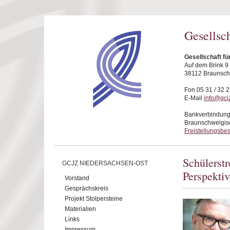
Direkt zum Inhalt
Gesellsc
Gesellschaft f
Auf dem Brink 9
38112 Braunsc
Fon 05 31 / 32 2
E-Mail
info@gcj
Bankverbindung
Braunschweigis
Freistellungsbe
Schülerst
GCJZ NIEDERSACHSEN-OST
Perspektiv
Vorstand
Gesprächskreis
Projekt Stolpersteine
Materialien
Links
Impressum