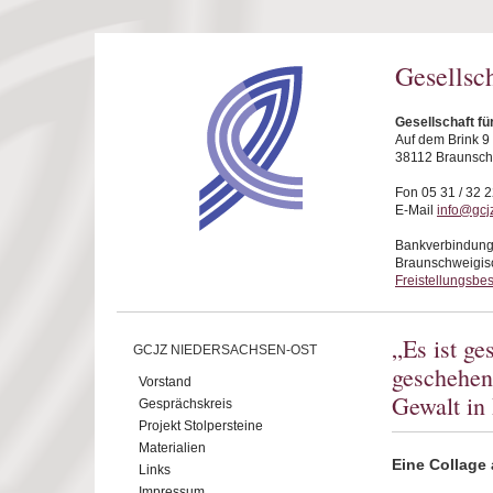
Direkt zum Inhalt
Gesellsc
Gesellschaft f
Auf dem Brink 9
38112 Braunsc
Fon 05 31 / 32 2
E-Mail
info@gcj
Bankverbindung
Braunschweigis
Freistellungsbe
„Es ist ge
GCJZ NIEDERSACHSEN-OST
geschehen
Vorstand
Gewalt in
Gesprächskreis
Projekt Stolpersteine
Materialien
Eine Collag
Links
Impressum