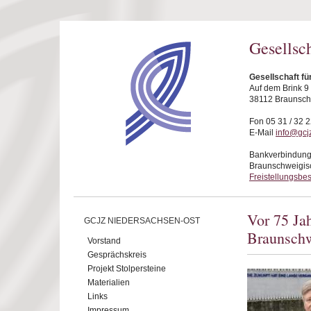
Direkt zum Inhalt
Gesellsc
Gesellschaft f
Auf dem Brink 9
38112 Braunsc
Fon 05 31 / 32 2
E-Mail
info@gcj
Bankverbindung
Braunschweigis
Freistellungsbe
Vor 75 Ja
GCJZ NIEDERSACHSEN-OST
Braunsch
Vorstand
Gesprächskreis
Projekt Stolpersteine
Materialien
Links
Impressum