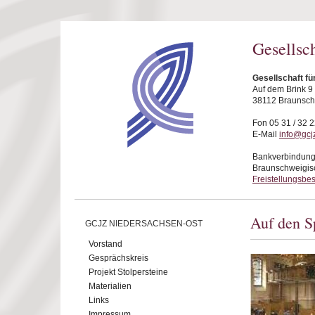
Direkt zum Inhalt
Gesellsc
Gesellschaft f
Auf dem Brink 9
38112 Braunsc
Fon 05 31 / 32 2
E-Mail
info@gcj
Bankverbindung
Braunschweigis
Freistellungsbe
Auf den S
GCJZ NIEDERSACHSEN-OST
Vorstand
Gesprächskreis
Projekt Stolpersteine
Materialien
Links
Impressum