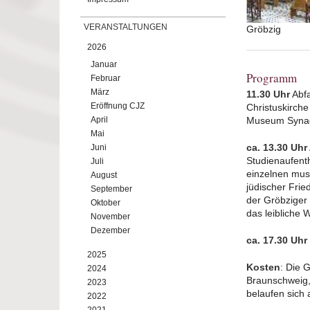
VERANSTALTUNGEN
Gröbzig
2026
Januar
Programm
Februar
März
11.30 Uhr
Abfa
Eröffnung CJZ
Christuskirch
April
Museum Syna
Mai
ca. 13.30 Uhr
Juni
Studienaufent
Juli
einzelnen mu
August
jüdischer Frie
September
der Gröbziger
Oktober
das leibliche 
November
Dezember
ca. 17.30 Uhr
2025
Kosten
: Die 
2024
Braunschweig,
2023
belaufen sich 
2022