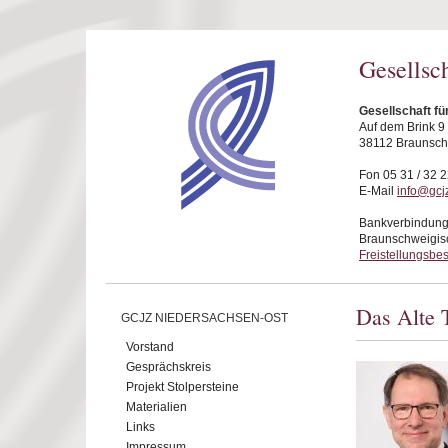
Direkt zum Inhalt
Gesellsc
Gesellschaft f
Auf dem Brink 9
38112 Braunsc
Fon 05 31 / 32 2
E-Mail
info@gcj
Bankverbindung
Braunschweigis
Freistellungsbe
Das Alte T
GCJZ NIEDERSACHSEN-OST
Vorstand
Gesprächskreis
Projekt Stolpersteine
Materialien
Links
Impressum